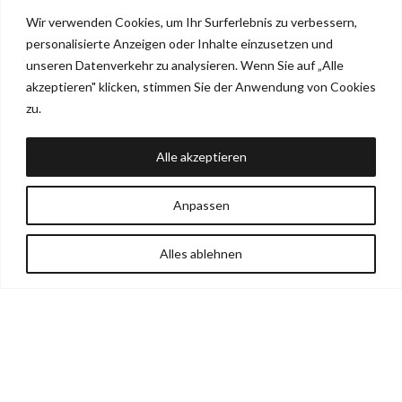
Wir verwenden Cookies, um Ihr Surferlebnis zu verbessern,
personalisierte Anzeigen oder Inhalte einzusetzen und
unseren Datenverkehr zu analysieren. Wenn Sie auf „Alle
akzeptieren" klicken, stimmen Sie der Anwendung von Cookies
zu.
Alle akzeptieren
45er Besteckeinsatz
60er Besteckeinsatz
Anpassen
34,90
€
34,90
€
inkl. 19 % MwSt
inkl. 19 % MwSt
Alles ablehnen
AUSFÜHRUNG WÄHLEN
AUSFÜHRUNG WÄHLEN
Shop
Wishlist
Warenkorb
Mein Konto