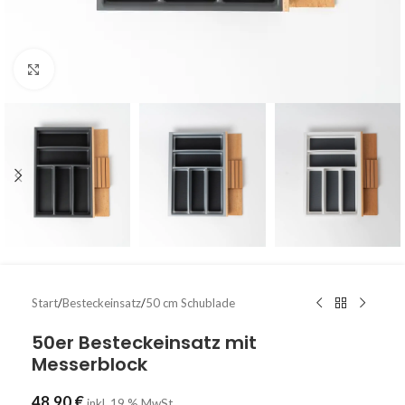
Klicken um zu vergrößern
Start
/
Besteckeinsatz
/
50 cm Schublade
50er Besteckeinsatz mit
Messerblock
48,90
€
inkl. 19 % MwSt