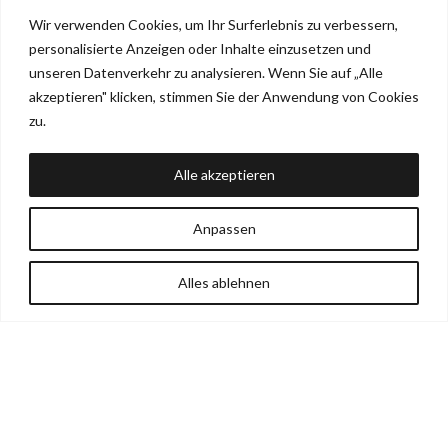
Wir verwenden Cookies, um Ihr Surferlebnis zu verbessern,
personalisierte Anzeigen oder Inhalte einzusetzen und
unseren Datenverkehr zu analysieren. Wenn Sie auf „Alle
akzeptieren" klicken, stimmen Sie der Anwendung von Cookies
zu.
Alle akzeptieren
45er Besteckeinsatz
60er Besteckeinsatz
Anpassen
34,90
€
34,90
€
inkl. 19 % MwSt
inkl. 19 % MwSt
Alles ablehnen
AUSFÜHRUNG WÄHLEN
AUSFÜHRUNG WÄHLEN
Shop
Wishlist
Warenkorb
Mein Konto