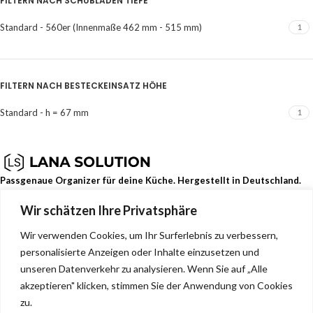
FILTERN NACH SCHUBLADEN TIEFE
Standard - 560er (Innenmaße 462 mm - 515 mm)
1
FILTERN NACH BESTECKEINSATZ HÖHE
Standard - h = 67 mm
1
Passgenaue Organizer für deine Küche. Hergestellt in Deutschland.
Wir schätzen Ihre Privatsphäre
Dehmerstr. 93b, Bad Oeynhausen, Deutschland, 32549
0157 88133244
Wir verwenden Cookies, um Ihr Surferlebnis zu verbessern,
info@lana-solution.de
personalisierte Anzeigen oder Inhalte einzusetzen und
NEUESTE BEITRÄGE
unseren Datenverkehr zu analysieren. Wenn Sie auf „Alle
akzeptieren" klicken, stimmen Sie der Anwendung von Cookies
SERVICE
zu.