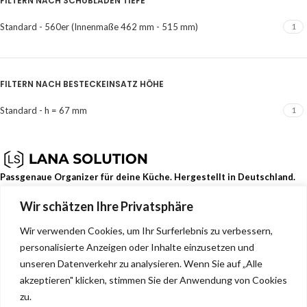
FILTERN NACH SCHUBLADEN TIEFE
Standard - 560er (Innenmaße 462 mm - 515 mm)
1
FILTERN NACH BESTECKEINSATZ HÖHE
Standard - h = 67 mm
1
Passgenaue Organizer für deine Küche. Hergestellt in Deutschland.
Wir schätzen Ihre Privatsphäre
Dehmerstr. 93b, Bad Oeynhausen, Deutschland, 32549
0157 88133244
Wir verwenden Cookies, um Ihr Surferlebnis zu verbessern,
info@lana-solution.de
personalisierte Anzeigen oder Inhalte einzusetzen und
NEUESTE BEITRÄGE
unseren Datenverkehr zu analysieren. Wenn Sie auf „Alle
akzeptieren" klicken, stimmen Sie der Anwendung von Cookies
SERVICE
zu.