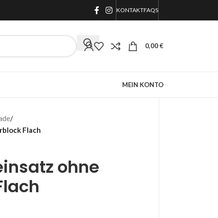
KONTAKT
FAQS
0,00
€
MEIN KONTO
ade
/
rblock Flach
einsatz ohne
Flach