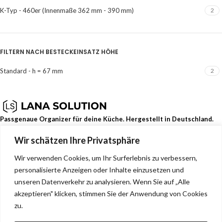
K-Typ - 460er (Innenmaße 362 mm - 390 mm)
2
FILTERN NACH BESTECKEINSATZ HÖHE
Standard - h = 67 mm
2
Passgenaue Organizer für deine Küche. Hergestellt in Deutschland.
Wir schätzen Ihre Privatsphäre
Dehmerstr. 93b, Bad Oeynhausen, Deutschland, 32549
0157 88133244
Wir verwenden Cookies, um Ihr Surferlebnis zu verbessern,
info@lana-solution.de
personalisierte Anzeigen oder Inhalte einzusetzen und
NEUESTE BEITRÄGE
unseren Datenverkehr zu analysieren. Wenn Sie auf „Alle
akzeptieren" klicken, stimmen Sie der Anwendung von Cookies
SERVICE
zu.
MENU