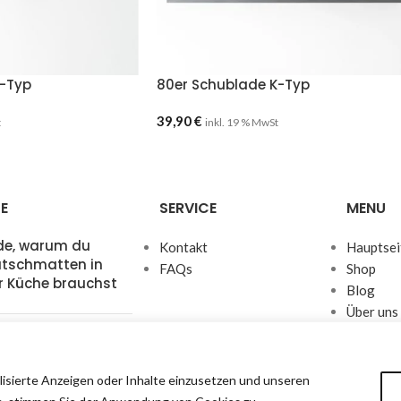
K-Typ
80er Schublade K-Typ
39,90
€
t
inkl. 19 % MwSt
E
SERVICE
MENU
de, warum du
Kontakt
Hauptsei
utschmatten in
FAQs
Shop
r Küche brauchst
Blog
Über uns
Kontakt
m passgenaue
ckeinsätze deine
 revolutionieren
lisierte Anzeigen oder Inhalte einzusetzen und unseren