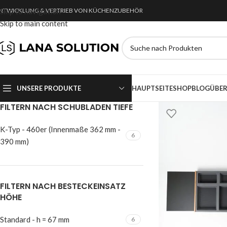
NTWICKLUNG & VERTRIEB VON KÜCHENZUBEHÖR
Skip to navigation
Skip to main content
UNSERE PRODUKTE
HAUPTSEITE
SHOP
BLOG
ÜBER
FILTERN NACH SCHUBLADEN TIEFE
K-Typ - 460er (Innenmaße 362 mm -
6
390 mm)
FILTERN NACH BESTECKEINSATZ
HÖHE
Standard - h = 67 mm
6