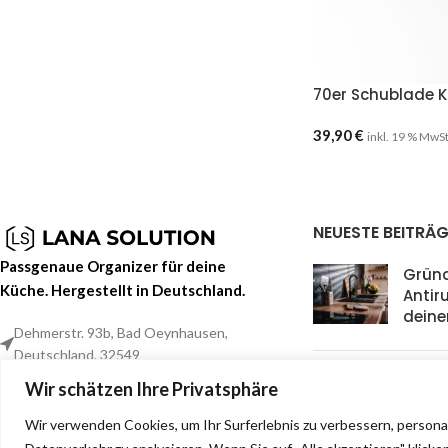
70er Schublade 
39,90
€
inkl. 19 % MwS
NEUESTE BEITRÄG
Passgenaue Organizer für deine
Grün
Küche. Hergestellt in Deutschland.
Antir
deine
Dehmerstr. 93b, Bad Oeynhausen,
Deutschland, 32549
Waru
0157 88133244
Wir schätzen Ihre Privatsphäre
Beste
info@lana-solution.de
Küche
Wir verwenden Cookies, um Ihr Surferlebnis zu verbessern, persona