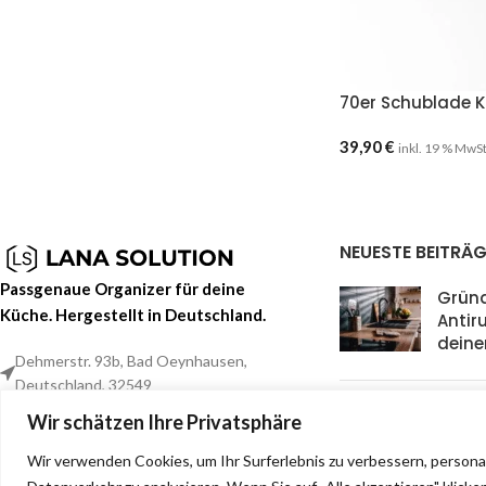
70er Schublade 
39,90
€
inkl. 19 % MwS
NEUESTE BEITRÄG
Passgenaue Organizer für deine
Grün
Küche. Hergestellt in Deutschland.
Antir
deine
Dehmerstr. 93b, Bad Oeynhausen,
Deutschland, 32549
Waru
0157 88133244
Wir schätzen Ihre Privatsphäre
Beste
info@lana-solution.de
Küche
Wir verwenden Cookies, um Ihr Surferlebnis zu verbessern, persona