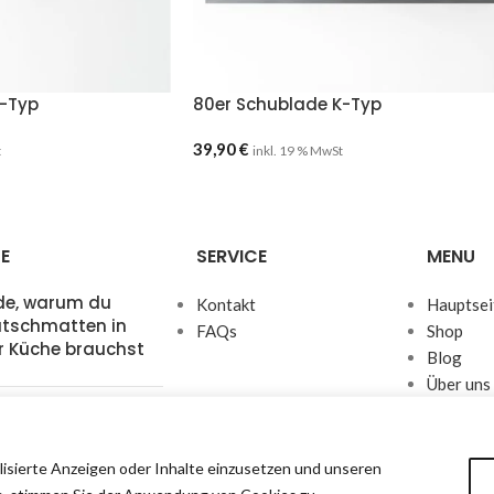
K-Typ
80er Schublade K-Typ
39,90
€
t
inkl. 19 % MwSt
E
SERVICE
MENU
de, warum du
Kontakt
Hauptsei
utschmatten in
FAQs
Shop
r Küche brauchst
Blog
Über uns
Kontakt
m passgenaue
ckeinsätze deine
 revolutionieren
lisierte Anzeigen oder Inhalte einzusetzen und unseren