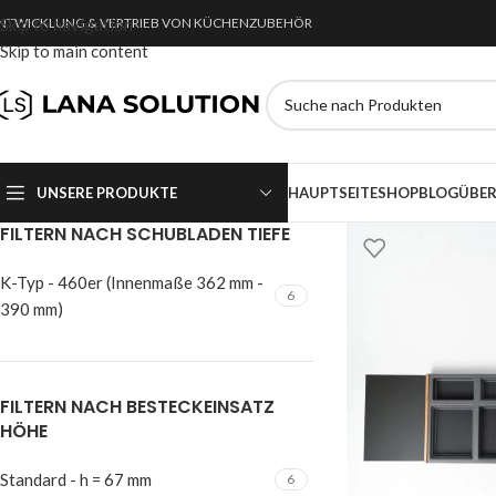
NTWICKLUNG & VERTRIEB VON KÜCHENZUBEHÖR
Skip to navigation
Skip to main content
UNSERE PRODUKTE
HAUPTSEITE
SHOP
BLOG
ÜBER
FILTERN NACH SCHUBLADEN TIEFE
K-Typ - 460er (Innenmaße 362 mm -
6
390 mm)
FILTERN NACH BESTECKEINSATZ
HÖHE
Standard - h = 67 mm
6