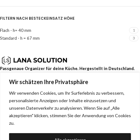
FILTERN NACH BESTECKEINSATZ HÖHE
Flach - h= 40 mm
1
Standard - h = 67 mm
3
Passgenaue Organizer für deine Küche. Hergestellt in Deutschland.
Wir schätzen Ihre Privatsphäre
Dehmerstr. 93b, Bad Oeynhausen, Deutschland, 32549
0157 88133244
Wir verwenden Cookies, um Ihr Surferlebnis zu verbessern,
info@lana-solution.de
personalisierte Anzeigen oder Inhalte einzusetzen und
NEUESTE BEITRÄGE
unseren Datenverkehr zu analysieren. Wenn Sie auf „Alle
akzeptieren" klicken, stimmen Sie der Anwendung von Cookies
SERVICE
zu.
MENU
Alle akzeptieren