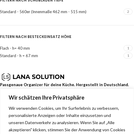
FILTERN NACH SCHUBLADEN TIEFE
Standard - 560er (Innenmaße 462 mm - 515 mm)
2
FILTERN NACH BESTECKEINSATZ HÖHE
Flach - h= 40 mm
1
Standard - h = 67 mm
1
Passgenaue Organizer für deine Küche. Hergestellt in Deutschland.
Wir schätzen Ihre Privatsphäre
Dehmerstr. 93b, Bad Oeynhausen, Deutschland, 32549
0157 88133244
Wir verwenden Cookies, um Ihr Surferlebnis zu verbessern,
info@lana-solution.de
personalisierte Anzeigen oder Inhalte einzusetzen und
NEUESTE BEITRÄGE
unseren Datenverkehr zu analysieren. Wenn Sie auf „Alle
akzeptieren" klicken, stimmen Sie der Anwendung von Cookies
SERVICE