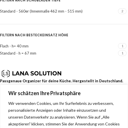
FILTERN NACH SCHUBLADEN TIEFE
Standard - 560er (Innenmaße 462 mm - 515 mm)
2
FILTERN NACH BESTECKEINSATZ HÖHE
Flach - h= 40 mm
1
Standard - h = 67 mm
1
Passgenaue Organizer für deine Küche. Hergestellt in Deutschland.
Wir schätzen Ihre Privatsphäre
Dehmerstr. 93b, Bad Oeynhausen, Deutschland, 32549
0157 88133244
Wir verwenden Cookies, um Ihr Surferlebnis zu verbessern,
info@lana-solution.de
personalisierte Anzeigen oder Inhalte einzusetzen und
NEUESTE BEITRÄGE
unseren Datenverkehr zu analysieren. Wenn Sie auf „Alle
akzeptieren" klicken, stimmen Sie der Anwendung von Cookies
SERVICE