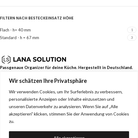
FILTERN NACH BESTECKEINSATZ HÖHE
Flach - h= 40 mm
1
Standard - h = 67 mm
3
Passgenaue Organizer für deine Küche. Hergestellt in Deutschland.
Wir schätzen Ihre Privatsphäre
Dehmerstr. 93b, Bad Oeynhausen, Deutschland, 32549
0157 88133244
Wir verwenden Cookies, um Ihr Surferlebnis zu verbessern,
info@lana-solution.de
personalisierte Anzeigen oder Inhalte einzusetzen und
NEUESTE BEITRÄGE
unseren Datenverkehr zu analysieren. Wenn Sie auf „Alle
akzeptieren" klicken, stimmen Sie der Anwendung von Cookies
SERVICE
zu.
MENU
Alle akzeptieren