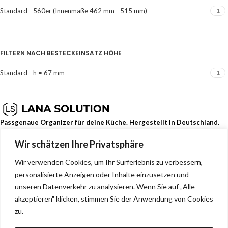
Standard - 560er (Innenmaße 462 mm - 515 mm)
1
FILTERN NACH BESTECKEINSATZ HÖHE
Standard - h = 67 mm
1
Passgenaue Organizer für deine Küche. Hergestellt in Deutschland.
Wir schätzen Ihre Privatsphäre
Dehmerstr. 93b, Bad Oeynhausen, Deutschland, 32549
0157 88133244
Wir verwenden Cookies, um Ihr Surferlebnis zu verbessern,
info@lana-solution.de
personalisierte Anzeigen oder Inhalte einzusetzen und
NEUESTE BEITRÄGE
unseren Datenverkehr zu analysieren. Wenn Sie auf „Alle
akzeptieren" klicken, stimmen Sie der Anwendung von Cookies
SERVICE
zu.
MENU