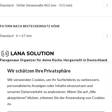
Standard - 560er (Innenmaße 462 mm - 515 mm)
1
FILTERN NACH BESTECKEINSATZ HÖHE
Standard - h = 67 mm
1
Passgenaue Organizer für deine Küche. Hergestellt in Deutschland.
Wir schätzen Ihre Privatsphäre
Dehmerstr. 93b, Bad Oeynhausen, Deutschland, 32549
0157 88133244
Wir verwenden Cookies, um Ihr Surferlebnis zu verbessern,
info@lana-solution.de
personalisierte Anzeigen oder Inhalte einzusetzen und
NEUESTE BEITRÄGE
unseren Datenverkehr zu analysieren. Wenn Sie auf „Alle
akzeptieren" klicken, stimmen Sie der Anwendung von Cookies
SERVICE
zu.
MENU