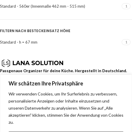
Standard - 560er (Innenmaße 462 mm - 515 mm)
1
FILTERN NACH BESTECKEINSATZ HÖHE
Standard - h = 67 mm
1
Passgenaue Organizer für deine Küche. Hergestellt in Deutschland.
Wir schätzen Ihre Privatsphäre
Dehmerstr. 93b, Bad Oeynhausen, Deutschland, 32549
0157 88133244
Wir verwenden Cookies, um Ihr Surferlebnis zu verbessern,
info@lana-solution.de
personalisierte Anzeigen oder Inhalte einzusetzen und
NEUESTE BEITRÄGE
unseren Datenverkehr zu analysieren. Wenn Sie auf „Alle
akzeptieren" klicken, stimmen Sie der Anwendung von Cookies
SERVICE
zu.
MENU