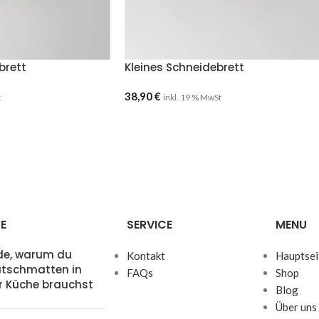
brett
Kleines Schneidebrett
38,90
€
t
inkl. 19 % MwSt
E
SERVICE
MENU
de, warum du
Kontakt
Hauptsei
utschmatten in
FAQs
Shop
r Küche brauchst
Blog
Über uns