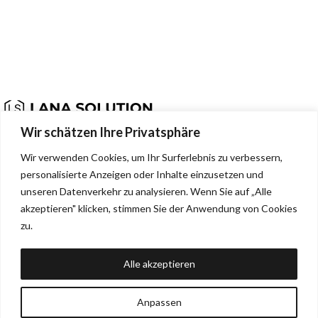
Passgenaue Organizer für deine Küche. Hergestellt in Deutschland.
Wir schätzen Ihre Privatsphäre
Dehmerstr. 93b, Bad Oeynhausen, Deutschland, 32549
Wir verwenden Cookies, um Ihr Surferlebnis zu verbessern,
0157 88133244
personalisierte Anzeigen oder Inhalte einzusetzen und
info@lana-solution.de
unseren Datenverkehr zu analysieren. Wenn Sie auf „Alle
akzeptieren" klicken, stimmen Sie der Anwendung von Cookies
NEUESTE BEITRÄGE
zu.
SERVICE
Alle akzeptieren
MENU
RECHTLICHES
Anpassen
LANA Solution. All rights reserved © 2025