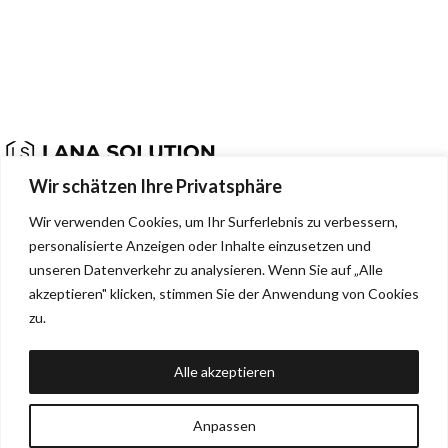
Passgenaue Organizer für deine Küche. Hergestellt in Deutschland.
Wir schätzen Ihre Privatsphäre
Dehmerstr. 93b, Bad Oeynhausen, Deutschland, 32549
Wir verwenden Cookies, um Ihr Surferlebnis zu verbessern,
0157 88133244
personalisierte Anzeigen oder Inhalte einzusetzen und
info@lana-solution.de
unseren Datenverkehr zu analysieren. Wenn Sie auf „Alle
akzeptieren" klicken, stimmen Sie der Anwendung von Cookies
NEUESTE BEITRÄGE
zu.
SERVICE
Alle akzeptieren
MENU
RECHTLICHES
Anpassen
LANA Solution. All rights reserved © 2025